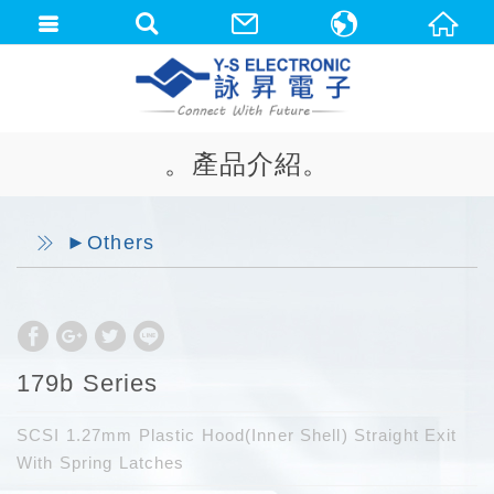
中文(繁體)
English
。產品介紹。
►Others
179b Series
SCSI 1.27mm Plastic Hood(Inner Shell) Straight Exit
With Spring Latches