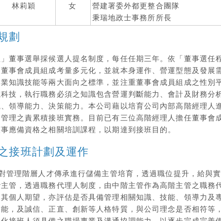
林莉穎
女
營建署委外都更整合團隊
秉瑞地政士事務所所長
規劃
程」董事選舉採候選人提名制度，每任任期三年。依「董事選任
，董事會成員組成考量多元化，並就本身運作、營運型態及發展
專業知識技能等兩大面向之標準，並注重董事會成員組成之性別
或科技，執行職務必須之知識包含營運判斷能力、會計及財務分
觀、領導能力、決策能力。本公司藉以培育公司內部高階經理人
司管理之責累積接班實務。目前已有三位高階經理人擔任董事會
董事應備資格之相關培訓課程，以期達到接班目的。
之接班計劃及運作
針對管理階層人才傳承進行儲備主管培育，透過職位提升，給與
階主管，透過職務代理人制度，由中階主管作為高階主管之職務
及其個人期望，亦評估是否具備管理相關知識、技能、領導力及
技能，及誠信、正直、創新等人格特質，與公司理念是否相符等
強化接班人須具備之職場專業及溝通協調能力，以逐步完成完善