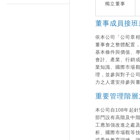
獨立董事
董事成員接班
依本公司「公司章
董事會之整體配置
基本條件與價值、
會計、產業、行銷
業知識、國際市場
理，並參與對子公
力之人選安排參與
重要管理階層
本公司自108年起
部門設有高階及中
工應加強改進之處
析、國際市場觀等
或委外教育訓練，