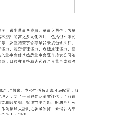
程序」選出董事會成員。董事之選任，考量
需求擬訂適當之多元化方針，包括但不限於
平等，及整體董事會專業背景須包含法律、
析能力、經營管理能力、危機處理能力、產
進入董事會使其熟悉董事會運作落實公司治
成員，日後亦會持續遴選符合具董事成員潛
實際管理機會。本公司係按組織分層配置，各
代理人，除了平日觀察及績效評估，了解員
專業相關知識、營運市場判斷、財務會計分
，作為接班人計劃之參考依據，並輔以內部
備位的人才訓練。