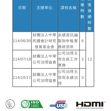
修
進
日期
主辦單位
課程名稱
時
修
數
總
時
數
財團法人中華
永續資訊編
114/06/30
民國會計研究
製與申報實
6
發展基金會
務研習班
公司治理主
財團法人中華
114/07/18
管合規工作
3
12
公司治理協會
實務
公司治理主
財團法人中華
114/10/17
管與永續治
3
公司治理協會
理