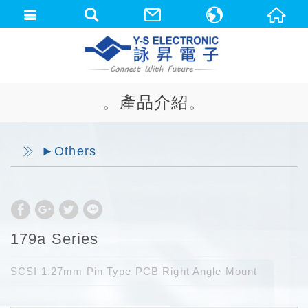
中文(繁體)
English
。產品介紹。
►Others
179a Series
SCSI 1.27mm Pin Type PCB Right Angle Mount