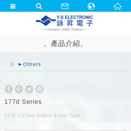
中文(繁體)
English
。產品介紹。
►Others
177d Series
SCSI 1.27mm Ribbon Solder Type