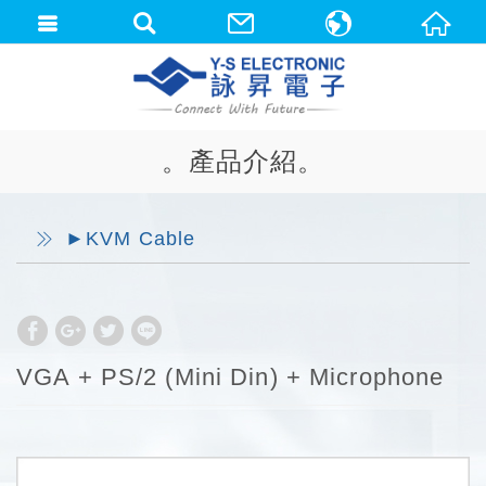
中文(繁體)
English
。產品介紹。
►KVM Cable
VGA + PS/2 (Mini Din) + Microphone