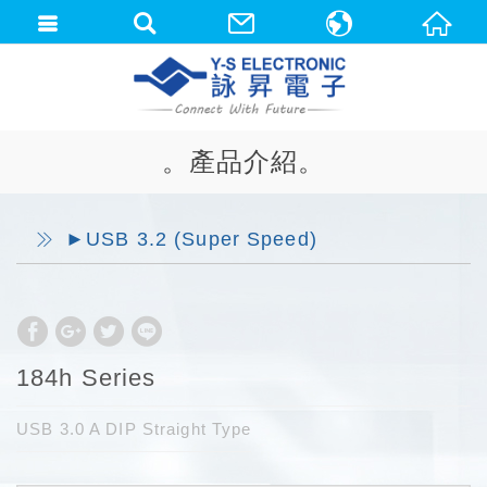
中文(繁體)
English
。產品介紹。
►USB 3.2 (Super Speed)
184h Series
USB 3.0 A DIP Straight Type